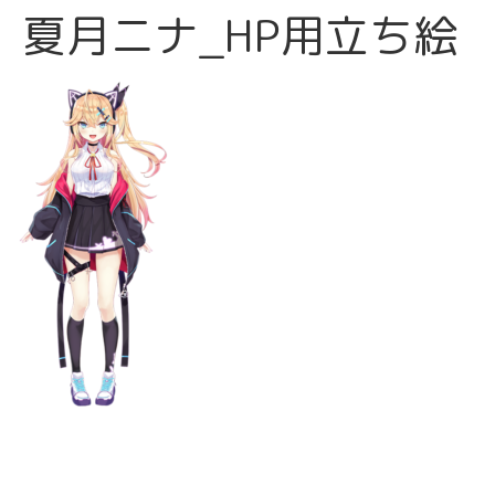
夏月ニナ_HP用立ち絵